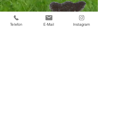
Telefon
E-Mail
Instagram
Bio Galloways
Michael Bombeck
Kallenbrock Hof Nr. 1
29559 Wrestedt
post(at)galloway-
baumbachhof.de