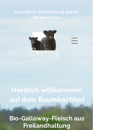
Stressfreie Schlachtung durch
Weideschuss
Herzlich willkommen
auf dem Baumbachhof
Bio-Galloway-Fleisch aus
Freilandhaltung