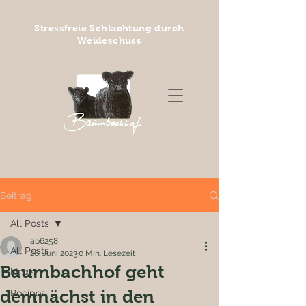
Stressfreie Schlachtung durch
Weideschuss
Beitrag
All Posts
ab6258
All Posts
26. Juni 2023
0 Min. Lesezeit
Baumbachhof geht
News
demnächst in den
Recipes